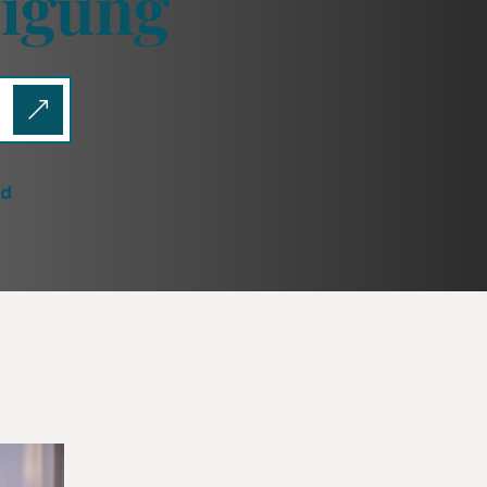
nigung
rd